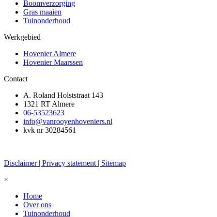
Boomverzorging
Gras maaien
Tuinonderhoud
Werkgebied
Hovenier Almere
Hovenier Maarssen
Contact
A. Roland Holststraat 143
1321 RT Almere
06-53523623
info@vanrooyenhoveniers.nl
kvk nr 30284561
Disclaimer | Privacy statement | Sitemap
×
Home
Over ons
Tuinonderhoud